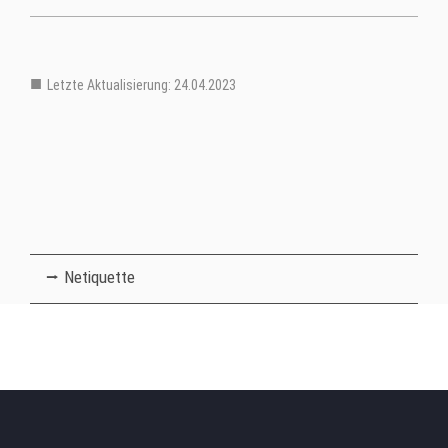
Letzte Aktualisierung: 24.04.2023
Mitglieder Verteiler Ebene 1
Netiquette