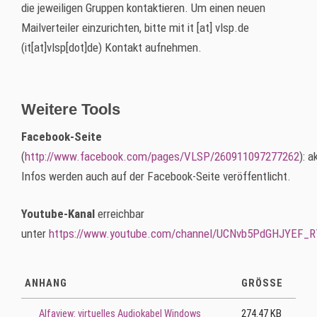
die jeweiligen Gruppen kontaktieren. Um einen neuen
Mailverteiler einzurichten, bitte mit
it
[at]
vlsp.de
(it[at]vlsp[dot]de)
Kontakt aufnehmen.
Weitere Tools
Facebook-Seite
(
http://www.facebook.com/pages/VLSP/260911097277262
): a
Infos werden auch auf der Facebook-Seite veröffentlicht.
Youtube-Kanal
erreichbar
unter
https://www.youtube.com/channel/UCNvb5PdGHJYEF_
ANHANG
GRÖSSE
Alfaview: virtuelles Audiokabel Windows
274.47 KB