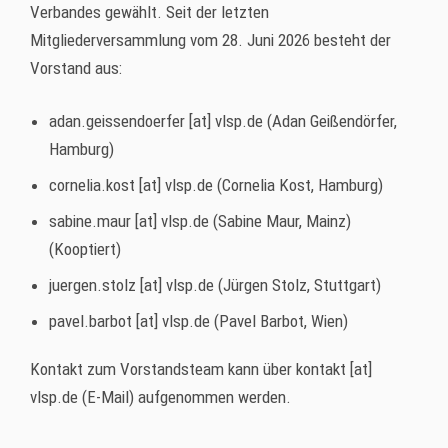
Verbandes gewählt. Seit der letzten
Mitgliederversammlung vom 28. Juni 2026 besteht der
Vorstand aus:
adan.geissendoerfer
[at]
vlsp.de
(Adan Geißendörfer,
Hamburg)
cornelia.kost
[at]
vlsp.de
(Cornelia Kost, Hamburg)
sabine.maur
[at]
vlsp.de
(Sabine Maur, Mainz)
(Kooptiert)
juergen.stolz
[at]
vlsp.de
(Jürgen Stolz, Stuttgart)
pavel.barbot
[at]
vlsp.de
(Pavel Barbot, Wien)
Kontakt zum Vorstands
team
kann über
kontakt
[at]
vlsp.de
(E-Mail)
aufgenommen werden.