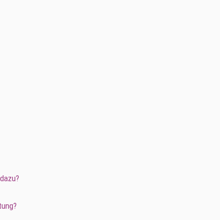
 dazu?
tung?