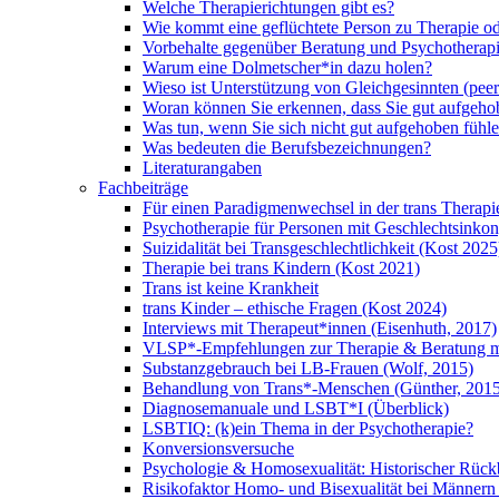
Welche Therapierichtungen gibt es?
Wie kommt eine geflüchtete Person zu Therapie o
Vorbehalte gegenüber Beratung und Psychotherap
Warum eine Dolmetscher*in dazu holen?
Wieso ist Unterstützung von Gleichgesinnten (peer
Woran können Sie erkennen, dass Sie gut aufgeho
Was tun, wenn Sie sich nicht gut aufgehoben fühl
Was bedeuten die Berufsbezeichnungen?
Literaturangaben
Fachbeiträge
Für einen Paradigmenwechsel in der trans Therapi
Psychotherapie für Personen mit Geschlechtsinko
Suizidalität bei Transgeschlechtlichkeit (Kost 2025
Therapie bei trans Kindern (Kost 2021)
Trans ist keine Krankheit
trans Kinder – ethische Fragen (Kost 2024)
Interviews mit Therapeut*innen (Eisenhuth, 2017)
VLSP*-Empfehlungen zur Therapie & Beratung mit
Substanzgebrauch bei LB-Frauen (Wolf, 2015)
Behandlung von Trans*-Menschen (Günther, 2015
Diagnosemanuale und LSBT*I (Überblick)
LSBTIQ: (k)ein Thema in der Psychotherapie?
Konversionsversuche
Psychologie & Homosexualität: Historischer Rück
Risikofaktor Homo- und Bisexualität bei Männern 