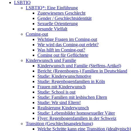
LSBTIQ
LSBTIQ*: Eine Einführung
Zugewiesenes Geschlecht
Gender / Geschlechtsidentität
Sexuelle Orientierung
gesunde Vielfalt
Coming-out
Wichtige Fragen im Coming-out
Wie wird das Coming-out erlebt?
Was hilft im Coming-out?
Coming out für Geflüchtete
Kinderwunsch und Familie
Kinderwunsch und Familie (Steffens-Artikel)
Bericht: (Regenbogen-) Familien in Deutschland
Studie: Kinderwunschmotive
Studie: Regenbogenfamilien in Köln
Frauen mit Kinderwunsch
Studie: School is out
Studie: Familien mit lesbischen Eltern
Studie: Wir sind Eltern!
Realisierung Kinderwunsch
Studie: Lebensbilder homosexueller Väter
Flyer: Regenbogenfamilien in der Schweiz
Transition (Geschlechtsangleichung)
Welche Schritte kann eine Transition (idealtypisch