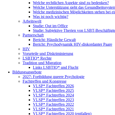
Welche rechtlichen Aspekte sind zu bedenken?
Welche Unterstützung sieht das Gesundheitssystem
Welche medizinischen Möglichkeiten stehen bei ei
Was ist noch wichtig?
Arbeitswelt
Studie: Out im Office
Studie: Subjektive Therien von LSBT-Beschäftigt
Partnerschaft
Bericht: Häusliche Gewalt
Bericht: Psychodynamik HIV-diskordanter Paare
HIV
Vorurteile und Diskriminierung
LSBTIQ* Rechte
Tradition und Migration
Links LSBTIQ* und Flucht
Bildungsangebote
2027: Fortbildung queere Psychologie
Fachtreffen und Kongresse
VLSP* Fachtreffen 2026
VLSP* Fachtreffen 2025
VLSP* Fachtreffen 2024
VLSP* Fachtreffen 2023
VLSP* Fachtreffen 2022
VLSP* Fachtreffen 2021
VLSP* Fachtreffen 2020 (entfallen)