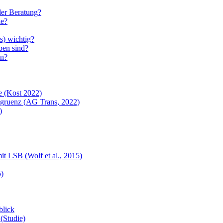
der Beratung?
ie?
s) wichtig?
ben sind?
en?
e (Kost 2022)
ngruenz (AG Trans, 2022)
)
 LSB (Wolf et al., 2015)
)
blick
(Studie)