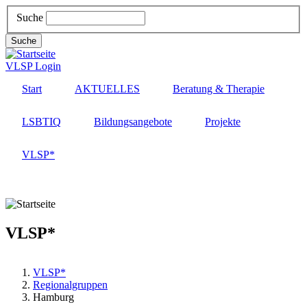
Direkt
Suche
zum
Inhalt
Suche
VLSP Login
Start
AKTUELLES
Beratung & Therapie
LSBTIQ
Bildungsangebote
Projekte
VLSP*
MENÜ
VLSP*
VLSP*
Regionalgruppen
Hamburg