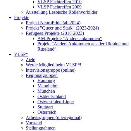
VLSP Fachtreffen 2010
VLSP Fachtreffen 2009
Ausstellung Lesbische Rollenvorbilder
Projekte
Projekt NeuroPride (ab 2024)
Projekt "Queer und Stark" (2023-2024)
Refugees-Projekte (2018-2023)
AM-Projekte "Anders ankommen"
Projekt "Anders Ankommen aus der Ukraine und
Russland"
VLSP*
Ziele
Werde Mitglied beim VLSP*!
Intervisionsgruppe (online)
Regionalgruppen
Hamburg
Mannheim
München
Ostdeutschland
Ostwestfalen-Lippe
Stuttgart
Österreich
Arbeitsgruppen (überregional)
Vorstand
Stellungnahmen