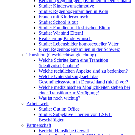
Bericht: (Regenbogen-) Familien in Deutschland
Studie: Kinderwunschmotive
Studie: Regenbogenfamilien in Köln
Frauen mit Kinderwunsch
Studie: School is out
Studie: Familien mit lesbischen Eltern
Studie: Wir sind Eltern!
Realisierung Kinderwunsch
Studie: Lebensbilder homosexueller Väter
Flyer: Regenbogenfamilien in der Schweiz
Transition (Geschlechtsangleichung)
Welche Schritte kann eine Transition
(idealtypisch) haben?
Welche rechtlichen Aspekte sind zu bedenken?
Welche Unterstützung sieht das
Gesundheitssystem in Deutschland (nicht) vor?
Welche medizinischen Möglichkeiten stehen bei
einer Transition zur Verfügung?
Was ist noch wichtig?
Arbeitswelt
Studie: Out im Office
Studie: Subjektive Therien von LSBT-
Beschäftigten
Partnerschaft
Bericht: Häusliche Gewalt