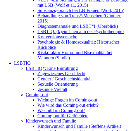
mit LSB (Wolf et al., 2015)
Substanzgebrauch bei LB-Frauen (Wolf, 2015)
Behandlung von Trans*-Menschen (Günther,
2015)
Diagnosemanuale und LSBT*I (Überblick)
LSBTIQ: (k)ein Thema in der Psychotherapie?
Konversionsversuche
Psychologie & Homosexualität: Historischer
Rückblick
Risikofaktor Homo- und Bisexualität bei
Männern (Studie)
LSBTIQ
LSBTIQ*: Eine Einführung
Zugewiesenes Geschlecht
Gender / Geschlechtsidentität
Sexuelle Orientierung
gesunde Vielfalt
Coming-out
Wichtige Fragen im Coming-out
Wie wird das Coming-out erlebt?
Was hilft im Coming-out?
Coming out für Geflüchtete
Kinderwunsch und Familie
Kinderwunsch und Familie (Steffens-Artikel)