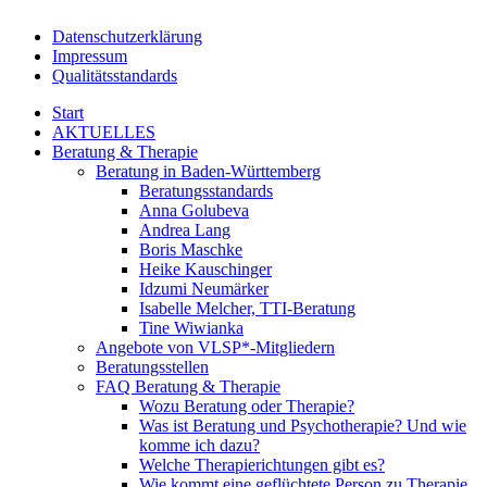
Datenschutzerklärung
Impressum
Qualitätsstandards
Start
AKTUELLES
Beratung & Therapie
Beratung in Baden-Württemberg
Beratungsstandards
Anna Golubeva
Andrea Lang
Boris Maschke
Heike Kauschinger
Idzumi Neumärker
Isabelle Melcher, TTI-Beratung
Tine Wiwianka
Angebote von VLSP*-Mitgliedern
Beratungsstellen
FAQ Beratung & Therapie
Wozu Beratung oder Therapie?
Was ist Beratung und Psychotherapie? Und wie
komme ich dazu?
Welche Therapierichtungen gibt es?
Wie kommt eine geflüchtete Person zu Therapie