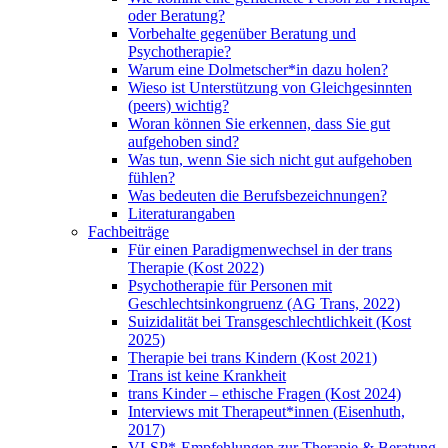
oder Beratung?
Vorbehalte gegenüber Beratung und
Psychotherapie?
Warum eine Dolmetscher*in dazu holen?
Wieso ist Unterstützung von Gleichgesinnten
(peers) wichtig?
Woran können Sie erkennen, dass Sie gut
aufgehoben sind?
Was tun, wenn Sie sich nicht gut aufgehoben
fühlen?
Was bedeuten die Berufsbezeichnungen?
Literaturangaben
Fachbeiträge
Für einen Paradigmenwechsel in der trans
Therapie (Kost 2022)
Psychotherapie für Personen mit
Geschlechtsinkongruenz (AG Trans, 2022)
Suizidalität bei Transgeschlechtlichkeit (Kost
2025)
Therapie bei trans Kindern (Kost 2021)
Trans ist keine Krankheit
trans Kinder – ethische Fragen (Kost 2024)
Interviews mit Therapeut*innen (Eisenhuth,
2017)
VLSP*-Empfehlungen zur Therapie & Beratung