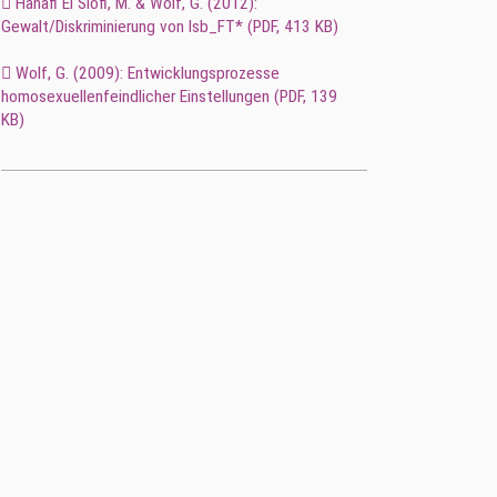
Hanafi El Siofi, M. & Wolf, G. (2012):
Gewalt/Diskriminierung von lsb_FT* (
PDF
, 413 KB)
Wolf, G. (2009): Entwicklungsprozesse
homosexuellenfeindlicher Einstellungen (
PDF
, 139
KB)