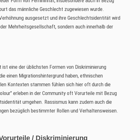
eder Form von Femininität, insbesondere auch in Bezug
eburt das männliche Geschlecht zugewiesen wurde.
Verhöhnung ausgesetzt und ihre Geschlechtsidentität wird
in der Mehrheitsgesellschaft, sondern auch innerhalb der
 ist eine der üblichsten Formen von Diskriminierung
ie einen Migrationshintergrund haben, ethnischen
len Kontexten stammen fühlen sich hier oft durch die
lour" erleben in der Community oft Vorurteile mit Bezug
echtsidentität umgehen. Rassismus kann zudem auch die
ngen bezüglich bestimmter Rollen und Verhaltensweisen.
rurteile / Diskriminierung