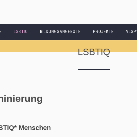
Direkt
zum
Inhalt
E
LSBTIQ
BILDUNGSANGEBOTE
PROJEKTE
VLSP
LSBTIQ
minierung
SBTIQ* Menschen