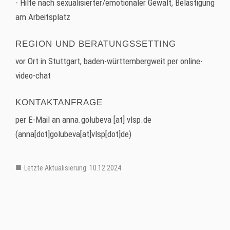
- Hilfe nach sexualisierter/emotionaler Gewalt, Belästigung
am Arbeitsplatz
REGION UND BERATUNGSSETTING
vor Ort in Stuttgart, baden-württembergweit per online-
video-chat
KONTAKTANFRAGE
per E-Mail an
anna.golubeva
[at]
vlsp.de
(anna[dot]golubeva[at]vlsp[dot]de)
Letzte Aktualisierung: 10.12.2024