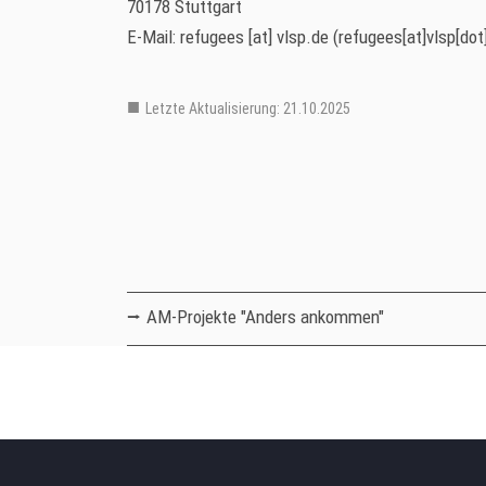
70178 Stuttgart
E-Mail:
refugees
[at]
vlsp.de
(refugees[at]vlsp[dot
Letzte Aktualisierung: 21.10.2025
Hauptmenu Verteiler Ebene 2
AM-Projekte "Anders ankommen"