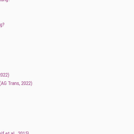
ig?
2022)
(AG Trans, 2022)
 et al., 2015)