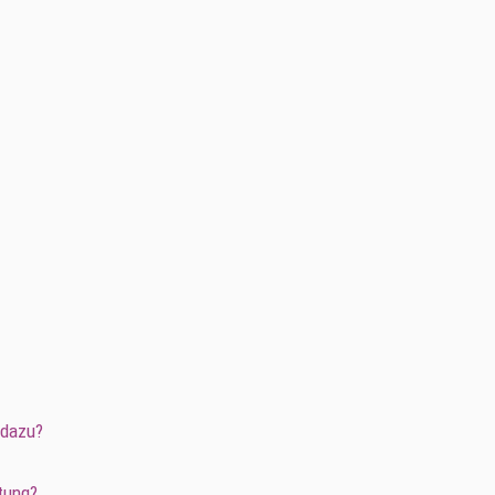
 dazu?
tung?