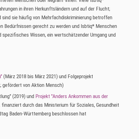
hteten Menschen oder Migrant*innen: Viele lsbtiq*
ungen in ihren Herkunftsländern und auf der Flucht;
d sind sie häufig von Mehrfachdiskriminierung betroffen
n Bedürfnissen gerecht zu werden und lsbtiq* Menschen
nd spezifisches Wissen, ein wertschätzender Umgang und
n"
(März 2018 bis März 2021) und Folgeprojekt
; gefördert von Aktion Mensch)
ttlung" (2019) und
Projekt "Anders Ankommen aus der
,
finanziert durch das Ministerium für Soziales, Gesundheit
andtag Baden-Württemberg beschlossen hat