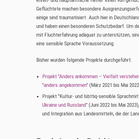
ehren- und hauptamtliche Helfer*innen von geflüc
Geflüchtete machen besondere Ausgrenzungserfahr
einige sind traumatisiert. Auch hier in Deutschlan
und haben einen besonderen Schutzbedarf. Um de
mit Fluchterfahrung adäquat zu unterstützen, si
eine sensible Sprache Voraussetzung.
Bisher wurden folgende Projekte durchgeführt:
Projekt "Anders ankommen – Vielfalt verstehe
"anders.angekommen"
(März 2021 bis Mai 2022
Projekt "Kultur- und lsbttiq-sensible Sprachmi
Ukraine und Russland"
(Juni 2022 bis Mai 2023)
und Integration aus Landesmitteln, die der L