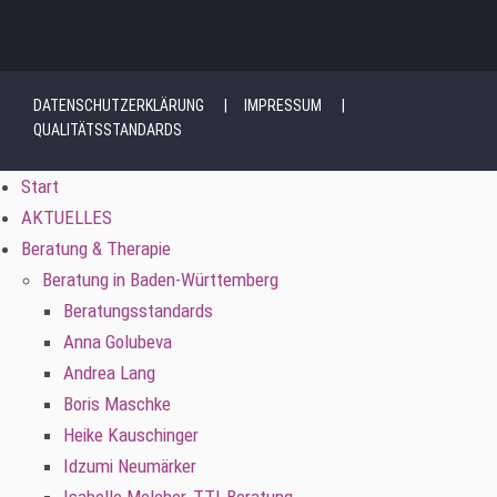
DATENSCHUTZERKLÄRUNG
IMPRESSUM
QUALITÄTSSTANDARDS
Start
AKTUELLES
Beratung & Therapie
Beratung in Baden-Württemberg
Beratungsstandards
Anna Golubeva
Andrea Lang
Boris Maschke
Heike Kauschinger
Idzumi Neumärker