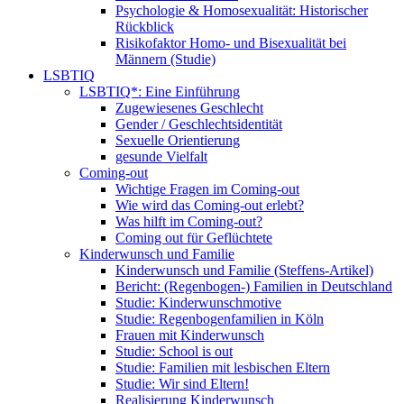
Psychologie & Homosexualität: Historischer
Rückblick
Risikofaktor Homo- und Bisexualität bei
Männern (Studie)
LSBTIQ
LSBTIQ*: Eine Einführung
Zugewiesenes Geschlecht
Gender / Geschlechtsidentität
Sexuelle Orientierung
gesunde Vielfalt
Coming-out
Wichtige Fragen im Coming-out
Wie wird das Coming-out erlebt?
Was hilft im Coming-out?
Coming out für Geflüchtete
Kinderwunsch und Familie
Kinderwunsch und Familie (Steffens-Artikel)
Bericht: (Regenbogen-) Familien in Deutschland
Studie: Kinderwunschmotive
Studie: Regenbogenfamilien in Köln
Frauen mit Kinderwunsch
Studie: School is out
Studie: Familien mit lesbischen Eltern
Studie: Wir sind Eltern!
Realisierung Kinderwunsch