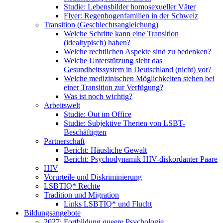
Studie: Lebensbilder homosexueller Väter
Flyer: Regenbogenfamilien in der Schweiz
Transition (Geschlechtsangleichung)
Welche Schritte kann eine Transition
(idealtypisch) haben?
Welche rechtlichen Aspekte sind zu bedenken?
Welche Unterstützung sieht das
Gesundheitssystem in Deutschland (nicht) vor?
Welche medizinischen Möglichkeiten stehen bei
einer Transition zur Verfügung?
Was ist noch wichtig?
Arbeitswelt
Studie: Out im Office
Studie: Subjektive Therien von LSBT-
Beschäftigten
Partnerschaft
Bericht: Häusliche Gewalt
Bericht: Psychodynamik HIV-diskordanter Paare
HIV
Vorurteile und Diskriminierung
LSBTIQ* Rechte
Tradition und Migration
Links LSBTIQ* und Flucht
Bildungsangebote
2027: Fortbildung queere Psychologie