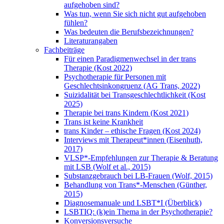
aufgehoben sind?
Was tun, wenn Sie sich nicht gut aufgehoben
fühlen?
Was bedeuten die Berufsbezeichnungen?
Literaturangaben
Fachbeiträge
Für einen Paradigmenwechsel in der trans
Therapie (Kost 2022)
Psychotherapie für Personen mit
Geschlechtsinkongruenz (AG Trans, 2022)
Suizidalität bei Transgeschlechtlichkeit (Kost
2025)
Therapie bei trans Kindern (Kost 2021)
Trans ist keine Krankheit
trans Kinder – ethische Fragen (Kost 2024)
Interviews mit Therapeut*innen (Eisenhuth,
2017)
VLSP*-Empfehlungen zur Therapie & Beratung
mit LSB (Wolf et al., 2015)
Substanzgebrauch bei LB-Frauen (Wolf, 2015)
Behandlung von Trans*-Menschen (Günther,
2015)
Diagnosemanuale und LSBT*I (Überblick)
LSBTIQ: (k)ein Thema in der Psychotherapie?
Konversionsversuche