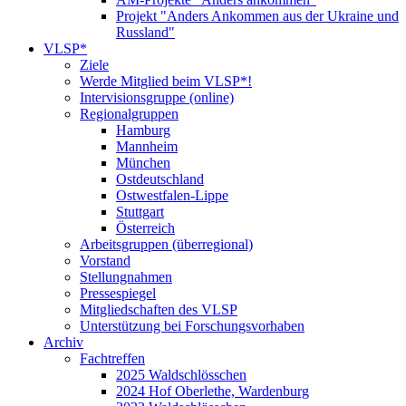
Projekt "Anders Ankommen aus der Ukraine und
Russland"
VLSP*
Ziele
Werde Mitglied beim VLSP*!
Intervisionsgruppe (online)
Regionalgruppen
Hamburg
Mannheim
München
Ostdeutschland
Ostwestfalen-Lippe
Stuttgart
Österreich
Arbeitsgruppen (überregional)
Vorstand
Stellungnahmen
Pressespiegel
Mitgliedschaften des VLSP
Unterstützung bei Forschungsvorhaben
Archiv
Fachtreffen
2025 Waldschlösschen
2024 Hof Oberlethe, Wardenburg