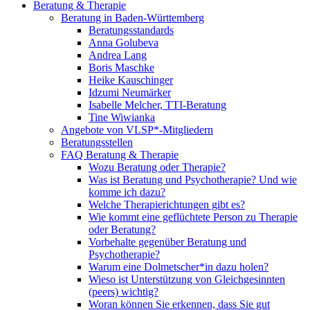
Beratung & Therapie
Beratung in Baden-Württemberg
Beratungsstandards
Anna Golubeva
Andrea Lang
Boris Maschke
Heike Kauschinger
Idzumi Neumärker
Isabelle Melcher, TTI-Beratung
Tine Wiwianka
Angebote von VLSP*-Mitgliedern
Beratungsstellen
FAQ Beratung & Therapie
Wozu Beratung oder Therapie?
Was ist Beratung und Psychotherapie? Und wie
komme ich dazu?
Welche Therapierichtungen gibt es?
Wie kommt eine geflüchtete Person zu Therapie
oder Beratung?
Vorbehalte gegenüber Beratung und
Psychotherapie?
Warum eine Dolmetscher*in dazu holen?
Wieso ist Unterstützung von Gleichgesinnten
(peers) wichtig?
Woran können Sie erkennen, dass Sie gut